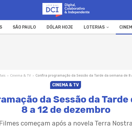
S
SÃO PAULO
DÓLAR HOJE
LOTERIAS
CINEM
A FAZENDA
WEB STORIES
Mais
›
Cinema & TV
›
Confira programação da Sessão da Tarde da semana de 8 
CINEMA & TV
ramação da Sessão da Tarde
8 a 12 de dezembro
Filmes começam após a novela Terra Nostr