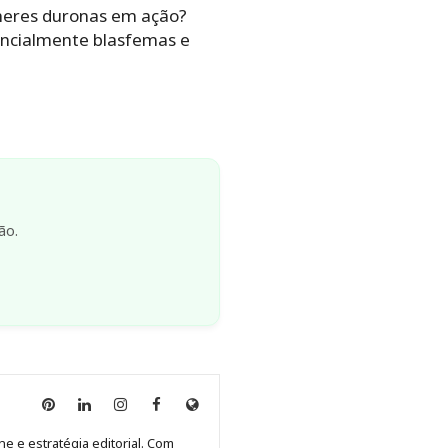
lheres duronas em ação?
tencialmente blasfemas e
ão.
Anny
Anny
Anny
Anny
Site
Malagolini
Malagolini
Malagolini
Malagolini
de
ne e estratégia editorial. Com