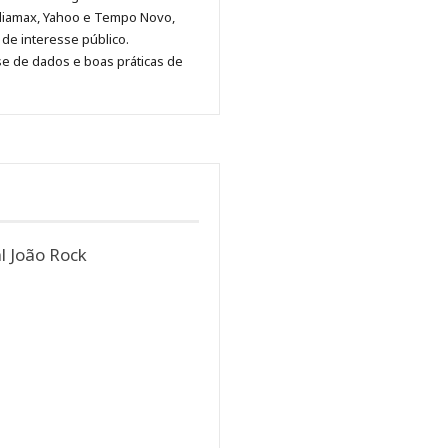
no
no
no
no
Anny
diamax, Yahoo e Tempo Novo,
Pinterest
LinkedIn
Instagram
Facebook
Malagolini
de interesse público.
se de dados e boas práticas de