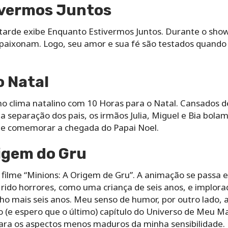
vermos Juntos
a tarde exibe Enquanto Estivermos Juntos. Durante o sh
apaixonam. Logo, seu amor e sua fé são testados quan
o Natal
no clima natalino com 10 Horas para o Natal. Cansados 
 a separação dos pais, os irmãos Julia, Miguel e Bia bola
 e comemorar a chegada do Papai Noel.
rigem do Gru
filme “Minions: A Origem de Gru”. A animação se passa e
a rido horrores, como uma criança de seis anos, e implor
ho mais seis anos. Meu senso de humor, por outro lado, 
o (e espero que o último) capítulo do Universo de Meu M
ara os aspectos menos maduros da minha sensibilidade. 