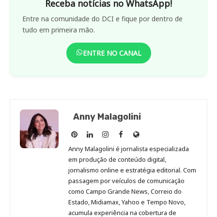
Receba notícias no WhatsApp!
Entre na comunidade do DCI e fique por dentro de
tudo em primeira mão.
ENTRE NO CANAL
Anny Malagolini
Anny
Anny
Anny
Anny
Site
Malagolini
Malagolini
Malagolini
Malagolini
de
Anny Malagolini é jornalista especializada
no
no
no
no
Anny
em produção de conteúdo digital,
Pinterest
LinkedIn
Instagram
Facebook
Malagolini
jornalismo online e estratégia editorial. Com
passagem por veículos de comunicação
como Campo Grande News, Correio do
Estado, Midiamax, Yahoo e Tempo Novo,
acumula experiência na cobertura de