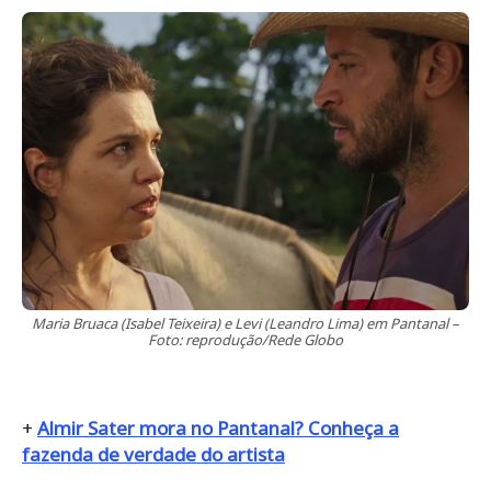
Maria Bruaca (Isabel Teixeira) e Levi (Leandro Lima) em Pantanal –
Foto: reprodução/Rede Globo
+
Almir Sater mora no Pantanal? Conheça a
fazenda de verdade do artista