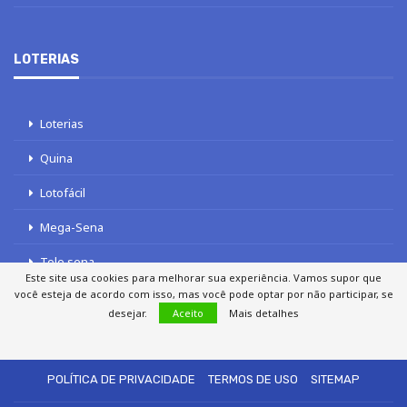
LOTERIAS
Loterias
Quina
Lotofácil
Mega-Sena
Tele sena
Este site usa cookies para melhorar sua experiência. Vamos supor que
você esteja de acordo com isso, mas você pode optar por não participar, se
desejar.
Aceito
Mais detalhes
SOBRE NÓS
AUTORES
FALE COM O JORNAL DCI
POLÍTICA DE PRIVACIDADE
TERMOS DE USO
SITEMAP