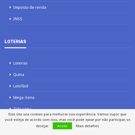
Imposto de renda
INSS
LOTERIAS
Loterias
Quina
Lotofácil
Mega-Sena
Tele sena
Este site usa cookies para melhorar sua experiência. Vamos supor que
você esteja de acordo com isso, mas você pode optar por não participar, se
desejar.
Aceito
Mais detalhes