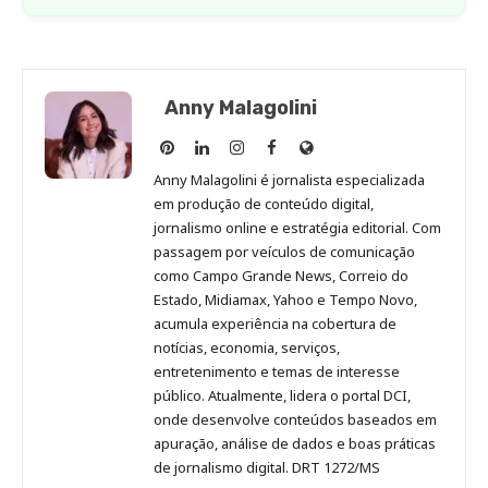
Anny Malagolini
Anny
Anny
Anny
Anny
Site
Malagolini
Malagolini
Malagolini
Malagolini
de
Anny Malagolini é jornalista especializada
no
no
no
no
Anny
em produção de conteúdo digital,
Pinterest
LinkedIn
Instagram
Facebook
Malagolini
jornalismo online e estratégia editorial. Com
passagem por veículos de comunicação
como Campo Grande News, Correio do
Estado, Midiamax, Yahoo e Tempo Novo,
acumula experiência na cobertura de
notícias, economia, serviços,
entretenimento e temas de interesse
público. Atualmente, lidera o portal DCI,
onde desenvolve conteúdos baseados em
apuração, análise de dados e boas práticas
de jornalismo digital. DRT 1272/MS