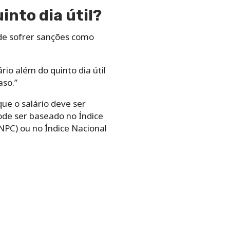
into dia útil?
ode sofrer sanções como
io além do quinto dia útil
aso.”
ue o salário deve ser
pode ser baseado no Índice
NPC) ou no Índice Nacional