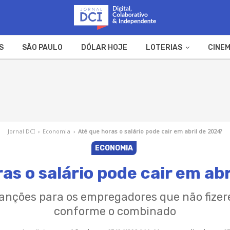
S
SÃO PAULO
DÓLAR HOJE
LOTERIAS
CINEM
A FAZENDA
WEB STORIES
Jornal DCI
›
Economia
›
Até que horas o salário pode cair em abril de 2024?
ECONOMIA
as o salário pode cair em ab
anções para os empregadores que não fiz
conforme o combinado