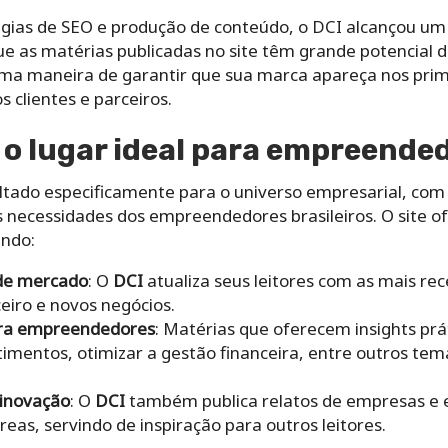
gias de SEO e produção de conteúdo, o DCI alcançou um
ue as matérias publicadas no site têm grande potencial de
uma maneira de garantir que sua marca apareça nos prim
s clientes e parceiros.
 o lugar ideal para empreende
ltado especificamente para o universo empresarial, com 
 necessidades dos empreendedores brasileiros. O site 
indo:
 de mercado
: O
DCI
atualiza seus leitores com as mais re
eiro e novos negócios.
para empreendedores
: Matérias que oferecem insights pr
timentos, otimizar a gestão financeira, entre outros tem
 inovação
: O
DCI
também publica relatos de empresas e
as, servindo de inspiração para outros leitores.