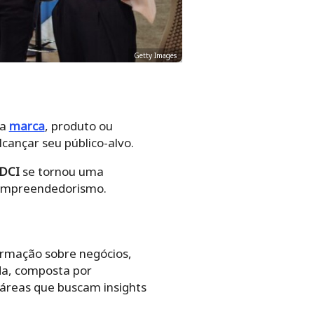
Getty Images
ua
marca
, produto ou
cançar seu público-alvo.
DCI
se tornou uma
 empreendedorismo.
ormação sobre negócios,
da, composta por
 áreas que buscam insights