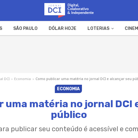
S
SÃO PAULO
DÓLAR HOJE
LOTERIAS
CINEM
A FAZENDA
WEB STORIES
al DCI
›
Economia
›
Como publicar uma matéria no jornal DCI e alcançar seu púb
ECONOMIA
 uma matéria no jornal DCI 
público
ra publicar seu conteúdo é acessível e com