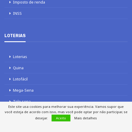
Imposto de renda
INSS
LOTERIAS
Loterias
Quina
Lotofácil
Mega-Sena
Tele sena
Este site usa cookies para melhorar sua experiência. Vamos supor que
você esteja de acordo com isso, mas você pode optar por não participar, se
desejar.
Aceito
Mais detalhes
SOBRE NÓS
AUTORES
FALE COM O JORNAL DCI