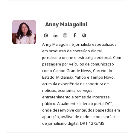
Anny Malagolini
Anny
Anny
Anny
Anny
Site
Malagolini
Malagolini
Malagolini
Malagolini
de
Anny Malagolini é jornalista especializada
no
no
no
no
Anny
em produção de conteúdo digital,
Pinterest
LinkedIn
Instagram
Facebook
Malagolini
jornalismo online e estratégia editorial. Com
passagem por veículos de comunicação
como Campo Grande News, Correio do
Estado, Midiamax, Yahoo e Tempo Novo,
acumula experiência na cobertura de
notícias, economia, serviços,
entretenimento e temas de interesse
público. Atualmente, lidera o portal DCI,
onde desenvolve conteúdos baseados em
apuração, análise de dados e boas práticas
de jornalismo digital. DRT 1272/MS