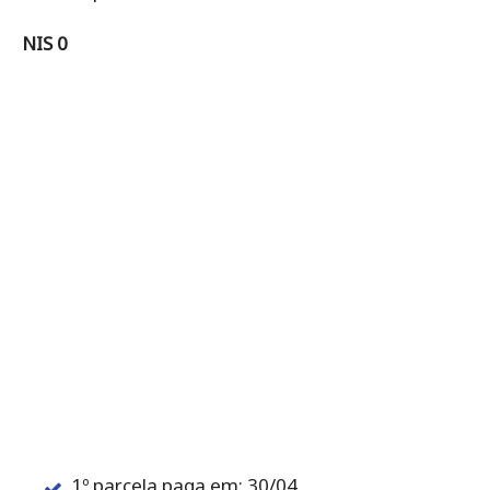
NIS 0
1º parcela paga em: 30/04