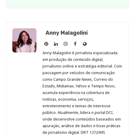
Anny Malagolini
Anny
Anny
Anny
Anny
Site
Malagolini
Malagolini
Malagolini
Malagolini
de
Anny Malagolini é jornalista especializada
no
no
no
no
Anny
em produção de conteúdo digital,
Pinterest
LinkedIn
Instagram
Facebook
Malagolini
jornalismo online e estratégia editorial. Com
passagem por veículos de comunicação
como Campo Grande News, Correio do
Estado, Midiamax, Yahoo e Tempo Novo,
acumula experiência na cobertura de
notícias, economia, serviços,
entretenimento e temas de interesse
público. Atualmente, lidera o portal DCI,
onde desenvolve conteúdos baseados em
apuração, análise de dados e boas práticas
de jornalismo digital. DRT 1272/MS