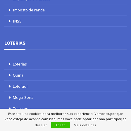
Imposto de renda
INSS
LOTERIAS
Loterias
Quina
Lotofácil
Mega-Sena
Tele sena
Este site usa cookies para melhorar sua experiência. Vamos supor que
você esteja de acordo com isso, mas você pode optar por não participar, se
desejar.
Aceito
Mais detalhes