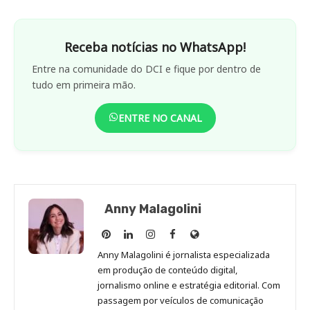
Receba notícias no WhatsApp!
Entre na comunidade do DCI e fique por dentro de
tudo em primeira mão.
ENTRE NO CANAL
Anny Malagolini
Anny
Anny
Anny
Anny
Site
Malagolini
Malagolini
Malagolini
Malagolini
de
Anny Malagolini é jornalista especializada
no
no
no
no
Anny
em produção de conteúdo digital,
Pinterest
LinkedIn
Instagram
Facebook
Malagolini
jornalismo online e estratégia editorial. Com
passagem por veículos de comunicação