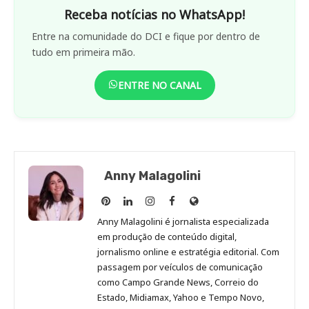
Receba notícias no WhatsApp!
Entre na comunidade do DCI e fique por dentro de
tudo em primeira mão.
ENTRE NO CANAL
Anny Malagolini
Anny
Anny
Anny
Anny
Site
Malagolini
Malagolini
Malagolini
Malagolini
de
Anny Malagolini é jornalista especializada
no
no
no
no
Anny
em produção de conteúdo digital,
Pinterest
LinkedIn
Instagram
Facebook
Malagolini
jornalismo online e estratégia editorial. Com
passagem por veículos de comunicação
como Campo Grande News, Correio do
Estado, Midiamax, Yahoo e Tempo Novo,