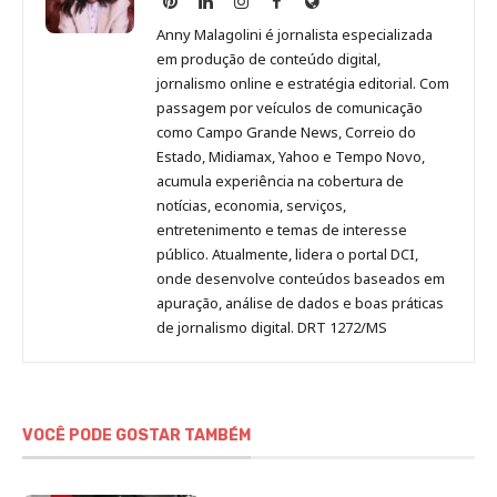
Malagolini
Malagolini
Malagolini
Malagolini
de
Anny Malagolini é jornalista especializada
no
no
no
no
Anny
em produção de conteúdo digital,
Pinterest
LinkedIn
Instagram
Facebook
Malagolini
jornalismo online e estratégia editorial. Com
passagem por veículos de comunicação
como Campo Grande News, Correio do
Estado, Midiamax, Yahoo e Tempo Novo,
acumula experiência na cobertura de
notícias, economia, serviços,
entretenimento e temas de interesse
público. Atualmente, lidera o portal DCI,
onde desenvolve conteúdos baseados em
apuração, análise de dados e boas práticas
de jornalismo digital. DRT 1272/MS
VOCÊ PODE GOSTAR TAMBÉM