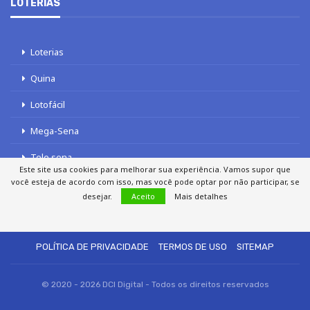
LOTERIAS
Loterias
Quina
Lotofácil
Mega-Sena
Tele sena
Este site usa cookies para melhorar sua experiência. Vamos supor que
você esteja de acordo com isso, mas você pode optar por não participar, se
desejar.
Aceito
Mais detalhes
SOBRE NÓS
AUTORES
FALE COM O JORNAL DCI
POLÍTICA DE PRIVACIDADE
TERMOS DE USO
SITEMAP
© 2020 - 2026 DCI Digital - Todos os direitos reservados