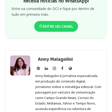
Receba notícias no WhatsApp!
Entre na comunidade do DCI e fique por dentro de
tudo em primeira mão.
ENTRE NO CANAL
Anny Malagolini
Anny
Anny
Anny
Anny
Site
Malagolini
Malagolini
Malagolini
Malagolini
de
Anny Malagolini é jornalista especializada
no
no
no
no
Anny
em produção de conteúdo digital,
Pinterest
LinkedIn
Instagram
Facebook
Malagolini
jornalismo online e estratégia editorial. Com
passagem por veículos de comunicação
como Campo Grande News, Correio do
Estado, Midiamax, Yahoo e Tempo Novo,
acumula experiência na cobertura de