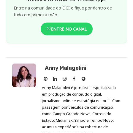
Entre na comunidade do DCI e fique por dentro de
tudo em primeira mão.
ENTRE NO CANAL
Anny Malagolini
Anny
Anny
Anny
Anny
Site
Malagolini
Malagolini
Malagolini
Malagolini
de
Anny Malagolini é jornalista especializada
no
no
no
no
Anny
em produção de conteúdo digital,
Pinterest
LinkedIn
Instagram
Facebook
Malagolini
jornalismo online e estratégia editorial. Com
passagem por veículos de comunicação
como Campo Grande News, Correio do
Estado, Midiamax, Yahoo e Tempo Novo,
acumula experiência na cobertura de