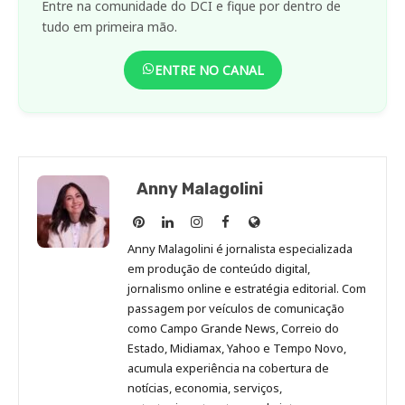
Entre na comunidade do DCI e fique por dentro de
tudo em primeira mão.
ENTRE NO CANAL
Anny Malagolini
Anny
Anny
Anny
Anny
Site
Malagolini
Malagolini
Malagolini
Malagolini
de
Anny Malagolini é jornalista especializada
no
no
no
no
Anny
em produção de conteúdo digital,
Pinterest
LinkedIn
Instagram
Facebook
Malagolini
jornalismo online e estratégia editorial. Com
passagem por veículos de comunicação
como Campo Grande News, Correio do
Estado, Midiamax, Yahoo e Tempo Novo,
acumula experiência na cobertura de
notícias, economia, serviços,