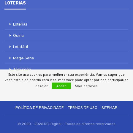
LOTERIAS
Loterias
Quina
Lotofácil
Mega-Sena
Tele sena
Este site usa cookies para melhorar sua experiência. Vamos supor que
você esteja de acordo com isso, mas você pode optar por não participar, se
desejar.
Aceito
Mais detalhes
SOBRE NÓS
AUTORES
FALE COM O JORNAL DCI
POLÍTICA DE PRIVACIDADE
TERMOS DE USO
SITEMAP
© 2020 - 2026 DCI Digital - Todos os direitos reservados