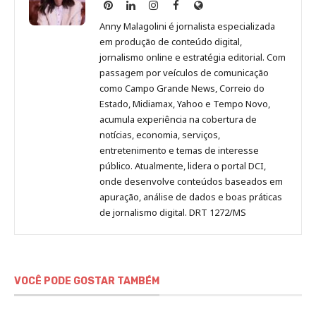
Anny
Anny
Anny
Anny
Site
Malagolini
Malagolini
Malagolini
Malagolini
de
Anny Malagolini é jornalista especializada
no
no
no
no
Anny
em produção de conteúdo digital,
Pinterest
LinkedIn
Instagram
Facebook
Malagolini
jornalismo online e estratégia editorial. Com
passagem por veículos de comunicação
como Campo Grande News, Correio do
Estado, Midiamax, Yahoo e Tempo Novo,
acumula experiência na cobertura de
notícias, economia, serviços,
entretenimento e temas de interesse
público. Atualmente, lidera o portal DCI,
onde desenvolve conteúdos baseados em
apuração, análise de dados e boas práticas
de jornalismo digital. DRT 1272/MS
VOCÊ PODE GOSTAR TAMBÉM