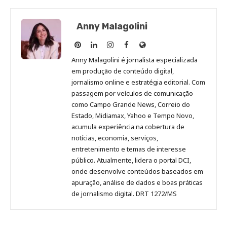
Anny Malagolini
Anny
Anny
Anny
Anny
Site
Malagolini
Malagolini
Malagolini
Malagolini
de
Anny Malagolini é jornalista especializada
no
no
no
no
Anny
em produção de conteúdo digital,
Pinterest
LinkedIn
Instagram
Facebook
Malagolini
jornalismo online e estratégia editorial. Com
passagem por veículos de comunicação
como Campo Grande News, Correio do
Estado, Midiamax, Yahoo e Tempo Novo,
acumula experiência na cobertura de
notícias, economia, serviços,
entretenimento e temas de interesse
público. Atualmente, lidera o portal DCI,
onde desenvolve conteúdos baseados em
apuração, análise de dados e boas práticas
de jornalismo digital. DRT 1272/MS