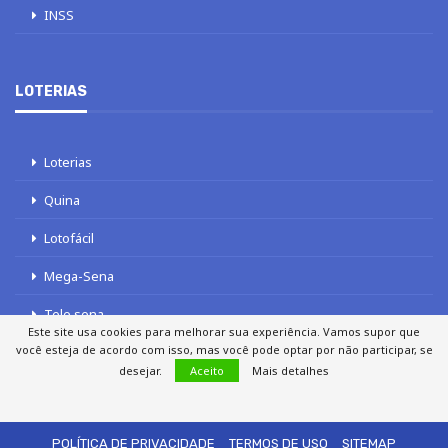
INSS
LOTERIAS
Loterias
Quina
Lotofácil
Mega-Sena
Tele sena
Este site usa cookies para melhorar sua experiência. Vamos supor que
você esteja de acordo com isso, mas você pode optar por não participar, se
desejar.
Aceito
Mais detalhes
SOBRE NÓS
AUTORES
FALE COM O JORNAL DCI
POLÍTICA DE PRIVACIDADE
TERMOS DE USO
SITEMAP