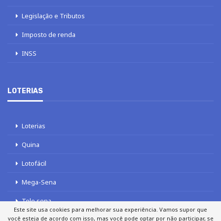
Legislação e Tributos
Imposto de renda
INSS
LOTERIAS
Loterias
Quina
Lotofácil
Mega-Sena
Tele sena
Este site usa cookies para melhorar sua experiência. Vamos supor que
você esteja de acordo com isso, mas você pode optar por não participar, se