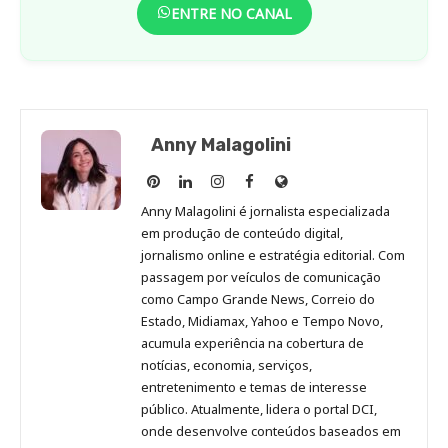
ENTRE NO CANAL
Anny Malagolini
Anny
Anny
Anny
Anny
Site
Malagolini
Malagolini
Malagolini
Malagolini
de
Anny Malagolini é jornalista especializada
no
no
no
no
Anny
em produção de conteúdo digital,
Pinterest
LinkedIn
Instagram
Facebook
Malagolini
jornalismo online e estratégia editorial. Com
passagem por veículos de comunicação
como Campo Grande News, Correio do
Estado, Midiamax, Yahoo e Tempo Novo,
acumula experiência na cobertura de
notícias, economia, serviços,
entretenimento e temas de interesse
público. Atualmente, lidera o portal DCI,
onde desenvolve conteúdos baseados em