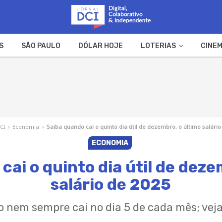
S
SÃO PAULO
DÓLAR HOJE
LOTERIAS
CINEM
A FAZENDA
WEB STORIES
CI
›
Economia
›
Saiba quando cai o quinto dia útil de dezembro, o último salário
ECONOMIA
cai o quinto dia útil de deze
salário de 2025
io nem sempre cai no dia 5 de cada mês; veja