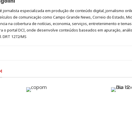
golini
é jornalista especializada em produção de conteúdo digital, jornalismo onli
eículos de comunicação como Campo Grande News, Correio do Estado, Mi
cia na cobertura de notícias, economia, serviços, entretenimento e temas 
era o portal DCI, onde desenvolve conteúdos baseados em apuração, análi
al. DRT 1272/MS
M