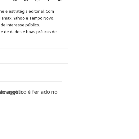
Malagolini
Malagolini
Malagolini
Malagolini
de
ne e estratégia editorial. Com
no
no
no
no
Anny
diamax, Yahoo e Tempo Novo,
Pinterest
LinkedIn
Instagram
Facebook
Malagolini
de interesse público.
se de dados e boas práticas de