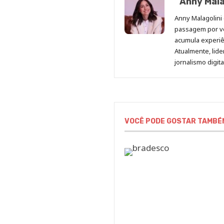
Anny Mala
Anny Malagolini 
passagem por v
acumula experiên
Atualmente, lid
jornalismo digit
VOCÊ PODE GOSTAR TAMBÉ