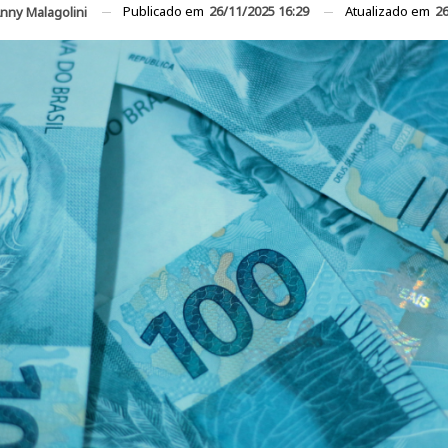
Publicado em
26/11/2025 16:29
Atualizado em
26
nny Malagolini