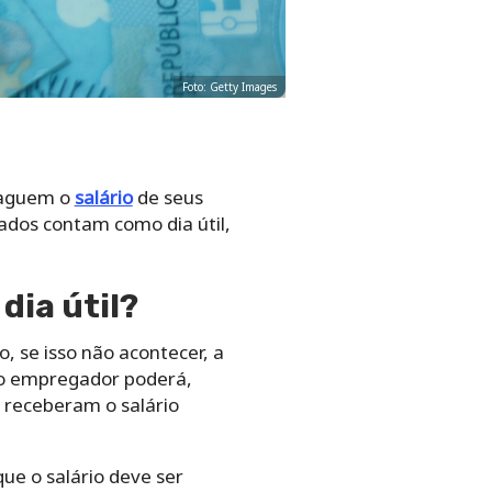
Foto: Getty Images
 paguem o
salário
de seus
bados contam como dia útil,
dia útil?
 se isso não acontecer, a
 o empregador poderá,
o receberam o salário
ue o salário deve ser