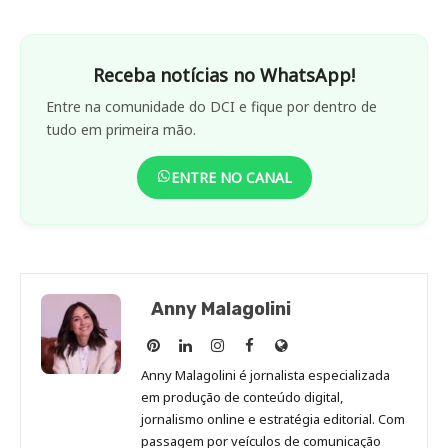
Receba notícias no WhatsApp!
Entre na comunidade do DCI e fique por dentro de
tudo em primeira mão.
ENTRE NO CANAL
Anny Malagolini
Anny
Anny
Anny
Anny
Site
Malagolini
Malagolini
Malagolini
Malagolini
de
Anny Malagolini é jornalista especializada
no
no
no
no
Anny
em produção de conteúdo digital,
Pinterest
LinkedIn
Instagram
Facebook
Malagolini
jornalismo online e estratégia editorial. Com
passagem por veículos de comunicação