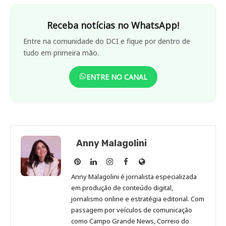
Receba notícias no WhatsApp!
Entre na comunidade do DCI e fique por dentro de
tudo em primeira mão.
ENTRE NO CANAL
Anny Malagolini
Anny
Anny
Anny
Anny
Site
Malagolini
Malagolini
Malagolini
Malagolini
de
Anny Malagolini é jornalista especializada
no
no
no
no
Anny
em produção de conteúdo digital,
Pinterest
LinkedIn
Instagram
Facebook
Malagolini
jornalismo online e estratégia editorial. Com
passagem por veículos de comunicação
como Campo Grande News, Correio do