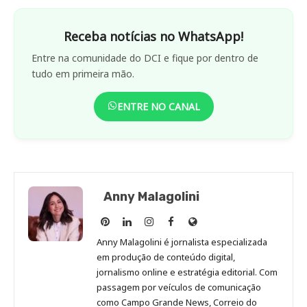
Receba notícias no WhatsApp!
Entre na comunidade do DCI e fique por dentro de
tudo em primeira mão.
ENTRE NO CANAL
Anny Malagolini
Anny
Anny
Anny
Anny
Site
Malagolini
Malagolini
Malagolini
Malagolini
de
Anny Malagolini é jornalista especializada
no
no
no
no
Anny
em produção de conteúdo digital,
Pinterest
LinkedIn
Instagram
Facebook
Malagolini
jornalismo online e estratégia editorial. Com
passagem por veículos de comunicação
como Campo Grande News, Correio do