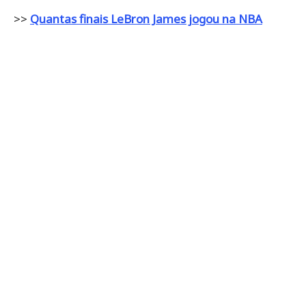
>>
Quantas finais LeBron James jogou na NBA