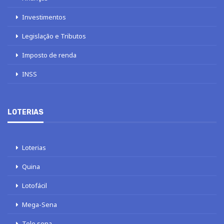
Investimentos
Legislação e Tributos
Imposto de renda
INSS
LOTERIAS
Loterias
Quina
Lotofácil
Mega-Sena
Tele sena