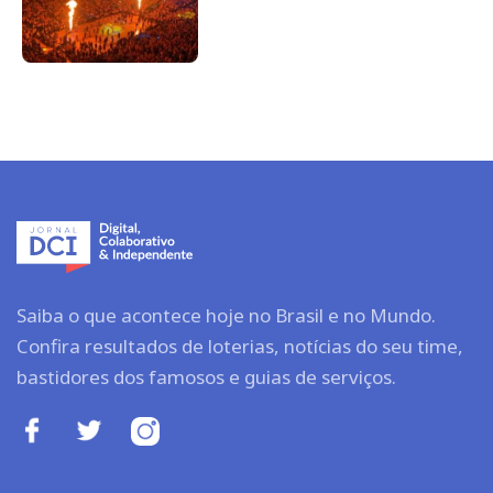
Saiba o que acontece hoje no Brasil e no Mundo.
Confira resultados de loterias, notícias do seu time,
bastidores dos famosos e guias de serviços.