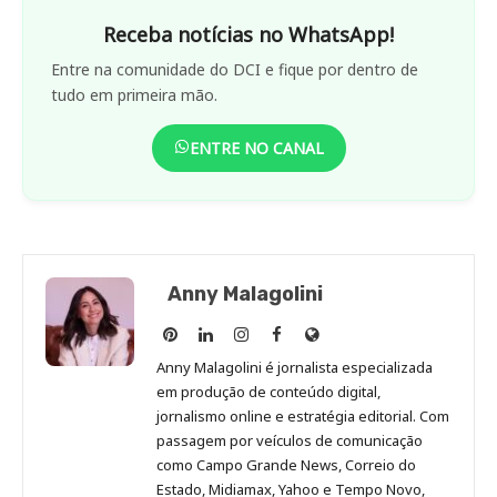
Receba notícias no WhatsApp!
Entre na comunidade do DCI e fique por dentro de
tudo em primeira mão.
ENTRE NO CANAL
Anny Malagolini
Anny
Anny
Anny
Anny
Site
Malagolini
Malagolini
Malagolini
Malagolini
de
Anny Malagolini é jornalista especializada
no
no
no
no
Anny
em produção de conteúdo digital,
Pinterest
LinkedIn
Instagram
Facebook
Malagolini
jornalismo online e estratégia editorial. Com
passagem por veículos de comunicação
como Campo Grande News, Correio do
Estado, Midiamax, Yahoo e Tempo Novo,