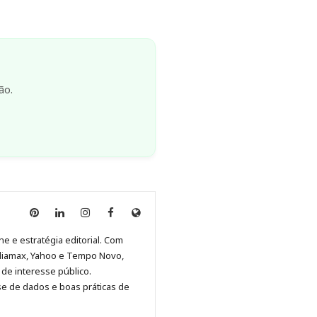
ão.
Anny
Anny
Anny
Anny
Site
Malagolini
Malagolini
Malagolini
Malagolini
de
ne e estratégia editorial. Com
no
no
no
no
Anny
diamax, Yahoo e Tempo Novo,
Pinterest
LinkedIn
Instagram
Facebook
Malagolini
de interesse público.
se de dados e boas práticas de