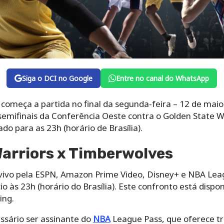
Siga o DCI no Google
Entre no canal do WhatsApp
omeça a partida no final da segunda-feira – 12 de maio
semifinais da Conferência Oeste contra o Golden State War
o para as 23h (horário de Brasília).
Warriors x Timberwolves
vivo pela ESPN, Amazon Prime Video, Disney+ e NBA Leagu
cio às 23h (horário do Brasília). Este confronto está dis
ing.
essário ser assinante do
NBA
League Pass, que oferece tr