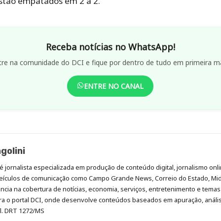
stão empatados em 2 a 2.
Receba notícias no WhatsApp!
tre na comunidade do DCI e fique por dentro de tudo em primeira m
ENTRE NO CANAL
golini
é jornalista especializada em produção de conteúdo digital, jornalismo onli
eículos de comunicação como Campo Grande News, Correio do Estado, Mi
cia na cobertura de notícias, economia, serviços, entretenimento e temas 
era o portal DCI, onde desenvolve conteúdos baseados em apuração, análi
al. DRT 1272/MS