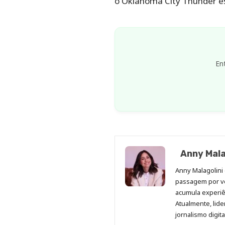
o Oklahoma City Thunder e
En
Anny Mala
Anny Malagolini 
passagem por v
acumula experiên
Atualmente, lid
jornalismo digit