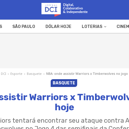
S
SÃO PAULO
DÓLAR HOJE
LOTERIAS
CINEM
A FAZENDA
WEB STORIES
 DCI
›
Esporte
›
Basquete
›
NBA: onde assistir Warriors x Timberwolves no jogo 
BASQUETE
sistir Warriors x Timberwol
hoje
riors tentará encontrar seu ataque contra 
wolves no Jogo 4 das semifinais da Confer