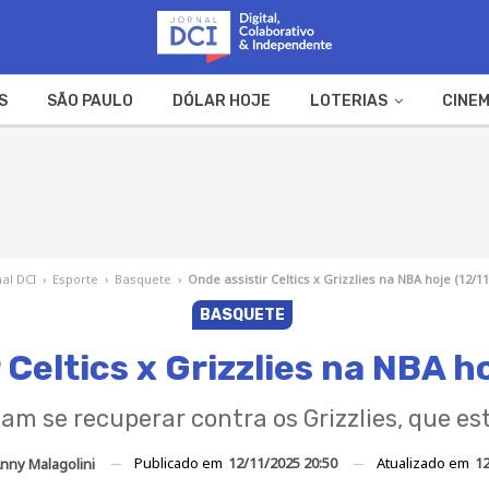
S
SÃO PAULO
DÓLAR HOJE
LOTERIAS
CINEM
A FAZENDA
WEB STORIES
nal DCI
›
Esporte
›
Basquete
›
Onde assistir Celtics x Grizzlies na NBA hoje (12/11
BASQUETE
 Celtics x Grizzlies na NBA h
cam se recuperar contra os Grizzlies, que e
Publicado em
12/11/2025 20:50
Atualizado em
12
nny Malagolini