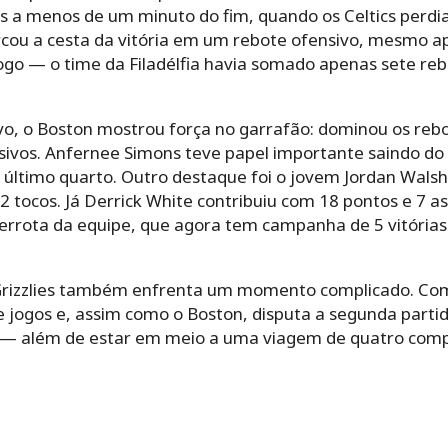
res a menos de um minuto do fim, quando os Celtics perdi
arcou a cesta da vitória em um rebote ofensivo, mesmo a
ogo — o time da Filadélfia havia somado apenas sete reb
vo, o Boston mostrou força no garrafão: dominou os rebo
sivos. Anfernee Simons teve papel importante saindo do
o último quarto. Outro destaque foi o jovem Jordan Walsh
 2 tocos. Já Derrick White contribuiu com 18 pontos e 7 a
derrota da equipe, que agora tem campanha de 5 vitórias
Grizzlies também enfrenta um momento complicado. Com
te jogos e, assim como o Boston, disputa a segunda part
s — além de estar em meio a uma viagem de quatro comp