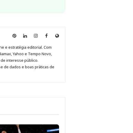
Anny
Anny
Anny
Anny
Site
Malagolini
Malagolini
Malagolini
Malagolini
de
ne e estratégia editorial. Com
no
no
no
no
Anny
diamax, Yahoo e Tempo Novo,
Pinterest
LinkedIn
Instagram
Facebook
Malagolini
de interesse público.
se de dados e boas práticas de