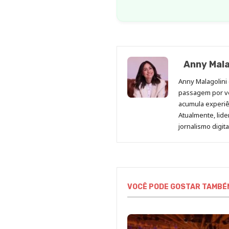
Anny Mala
Anny Malagolini 
passagem por v
acumula experiên
Atualmente, lid
jornalismo digit
VOCÊ PODE GOSTAR TAMBÉ