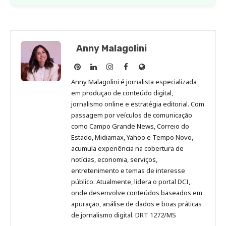
Anny Malagolini
Anny
Anny
Anny
Anny
Site
Malagolini
Malagolini
Malagolini
Malagolini
de
Anny Malagolini é jornalista especializada
no
no
no
no
Anny
em produção de conteúdo digital,
Pinterest
LinkedIn
Instagram
Facebook
Malagolini
jornalismo online e estratégia editorial. Com
passagem por veículos de comunicação
como Campo Grande News, Correio do
Estado, Midiamax, Yahoo e Tempo Novo,
acumula experiência na cobertura de
notícias, economia, serviços,
entretenimento e temas de interesse
público. Atualmente, lidera o portal DCI,
onde desenvolve conteúdos baseados em
apuração, análise de dados e boas práticas
de jornalismo digital. DRT 1272/MS