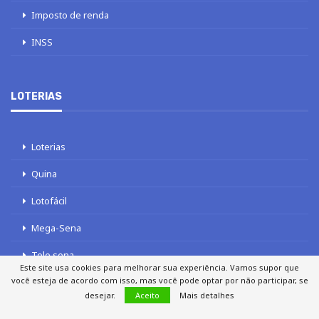
Imposto de renda
INSS
LOTERIAS
Loterias
Quina
Lotofácil
Mega-Sena
Tele sena
Este site usa cookies para melhorar sua experiência. Vamos supor que
você esteja de acordo com isso, mas você pode optar por não participar, se
desejar.
Aceito
Mais detalhes