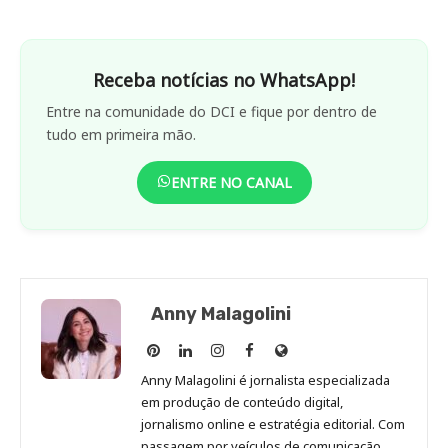
Receba notícias no WhatsApp!
Entre na comunidade do DCI e fique por dentro de
tudo em primeira mão.
ENTRE NO CANAL
Anny Malagolini
Anny
Anny
Anny
Anny
Site
Malagolini
Malagolini
Malagolini
Malagolini
de
Anny Malagolini é jornalista especializada
no
no
no
no
Anny
em produção de conteúdo digital,
Pinterest
LinkedIn
Instagram
Facebook
Malagolini
jornalismo online e estratégia editorial. Com
passagem por veículos de comunicação