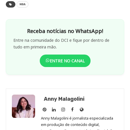
NBA
Receba notícias no WhatsApp!
Entre na comunidade do DCI e fique por dentro de
tudo em primeira mão.
ENTRE NO CANAL
Anny Malagolini
Anny
Anny
Anny
Anny
Site
Malagolini
Malagolini
Malagolini
Malagolini
de
Anny Malagolini é jornalista especializada
no
no
no
no
Anny
em produção de conteúdo digital,