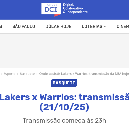
S
SÃO PAULO
DÓLAR HOJE
LOTERIAS
CINEM
A FAZENDA
WEB STORIES
›
Esporte
›
Basquete
›
Onde assistir Lakers x Warrios: transmissão da NBA hoje 
BASQUETE
 Lakers x Warrios: transmiss
(21/10/25)
Transmissão começa às 23h