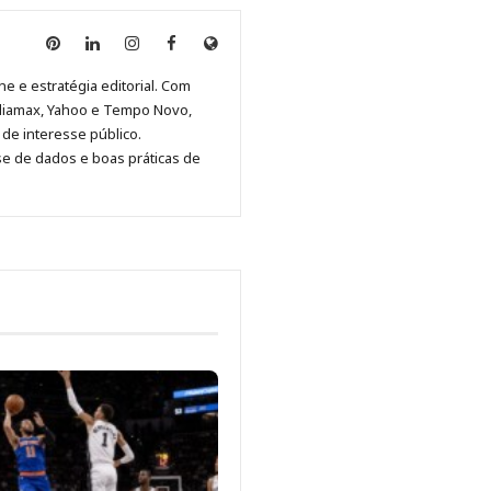
Anny
Anny
Anny
Anny
Site
Malagolini
Malagolini
Malagolini
Malagolini
de
ne e estratégia editorial. Com
no
no
no
no
Anny
diamax, Yahoo e Tempo Novo,
Pinterest
LinkedIn
Instagram
Facebook
Malagolini
de interesse público.
se de dados e boas práticas de