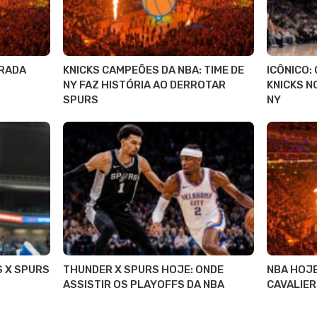
RADA
KNICKS CAMPEÕES DA NBA: TIME DE
ICÔNICO:
NY FAZ HISTÓRIA AO DERROTAR
KNICKS N
SPURS
NY
S X SPURS
THUNDER X SPURS HOJE: ONDE
NBA HOJE
ASSISTIR OS PLAYOFFS DA NBA
CAVALIER