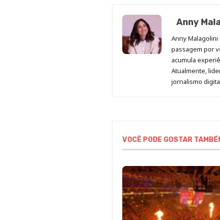
Anny Mala
Anny Malagolini 
passagem por v
acumula experiên
Atualmente, lid
jornalismo digit
VOCÊ PODE GOSTAR TAMBÉ