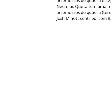
arremessos de quadra e 22,
Neemias Queta tem uma médi
arremessos de quadra (terc
Josh Minott contribui com 9,