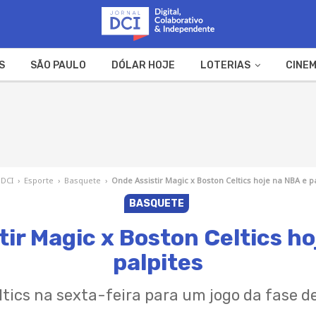
S
SÃO PAULO
DÓLAR HOJE
LOTERIAS
CINEM
A FAZENDA
WEB STORIES
 DCI
›
Esporte
›
Basquete
›
Onde Assistir Magic x Boston Celtics hoje na NBA e p
BASQUETE
tir Magic x Boston Celtics ho
palpites
ltics na sexta-feira para um jogo da fase 