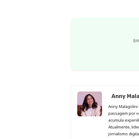
En
Anny Mala
Anny Malagolini 
passagem por v
acumula experiên
Atualmente, lid
jornalismo digit