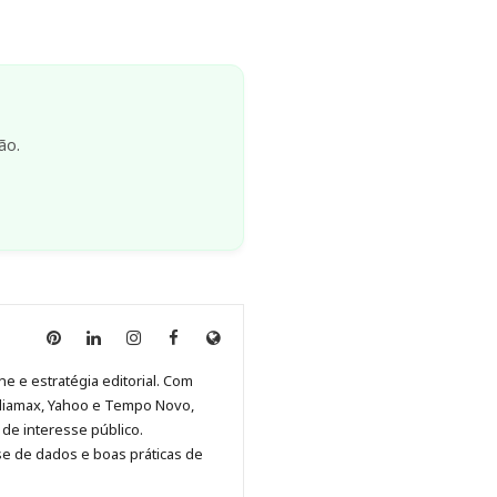
ão.
Anny
Anny
Anny
Anny
Site
Malagolini
Malagolini
Malagolini
Malagolini
de
ne e estratégia editorial. Com
no
no
no
no
Anny
diamax, Yahoo e Tempo Novo,
Pinterest
LinkedIn
Instagram
Facebook
Malagolini
de interesse público.
se de dados e boas práticas de