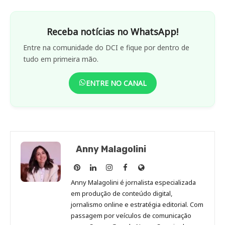
Receba notícias no WhatsApp!
Entre na comunidade do DCI e fique por dentro de
tudo em primeira mão.
ENTRE NO CANAL
Anny Malagolini
Anny
Anny
Anny
Anny
Site
Malagolini
Malagolini
Malagolini
Malagolini
de
Anny Malagolini é jornalista especializada
no
no
no
no
Anny
em produção de conteúdo digital,
Pinterest
LinkedIn
Instagram
Facebook
Malagolini
jornalismo online e estratégia editorial. Com
passagem por veículos de comunicação