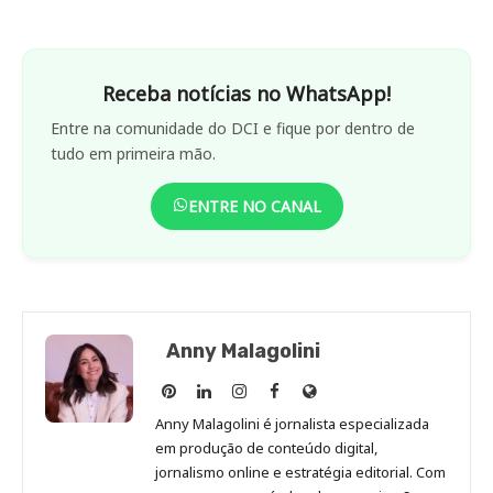
Receba notícias no WhatsApp!
Entre na comunidade do DCI e fique por dentro de
tudo em primeira mão.
ENTRE NO CANAL
Anny Malagolini
Anny
Anny
Anny
Anny
Site
Malagolini
Malagolini
Malagolini
Malagolini
de
Anny Malagolini é jornalista especializada
no
no
no
no
Anny
em produção de conteúdo digital,
Pinterest
LinkedIn
Instagram
Facebook
Malagolini
jornalismo online e estratégia editorial. Com