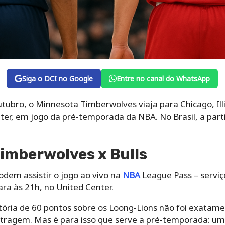
Siga o DCI no Google
Entre no canal do WhatsApp
utubro, o Minnesota Timberwolves viaja para Chicago, Illi
nter, em jogo da pré-temporada da NBA. No Brasil, a par
Timberwolves x Bulls
odem assistir o jogo ao vivo na
NBA
League Pass – serviço
ara às 21h, no United Center.
itória de 60 pontos sobre os Loong-Lions não foi exatam
itragem. Mas é para isso que serve a pré-temporada: u