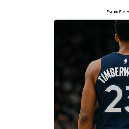
Escrito Por
A