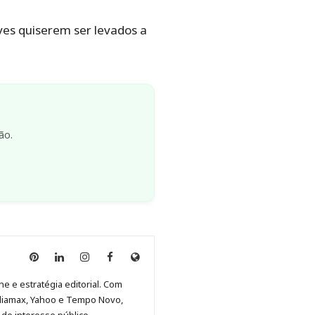
lves quiserem ser levados a
ão.
Anny
Anny
Anny
Anny
Site
Malagolini
Malagolini
Malagolini
Malagolini
de
ne e estratégia editorial. Com
no
no
no
no
Anny
diamax, Yahoo e Tempo Novo,
Pinterest
LinkedIn
Instagram
Facebook
Malagolini