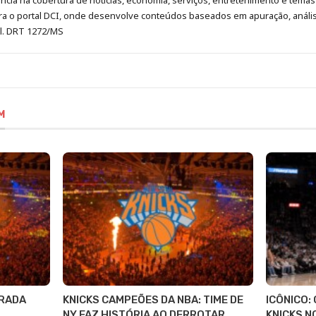
cia na cobertura de notícias, economia, serviços, entretenimento e temas 
era o portal DCI, onde desenvolve conteúdos baseados em apuração, análi
al. DRT 1272/MS
M
RADA
KNICKS CAMPEÕES DA NBA: TIME DE
ICÔNICO:
NY FAZ HISTÓRIA AO DERROTAR
KNICKS N