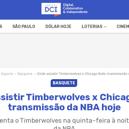
S
SÃO PAULO
DÓLAR HOJE
LOTERIAS
CINEM
A FAZENDA
WEB STORIES
Esporte
›
Basquete
›
Onde assistir Timberwolves x Chicago Bulls: transmissão
BASQUETE
sistir Timberwolves x Chicag
transmissão da NBA hoje
renta o Timberwolves na quinta-feira à no
da NBA