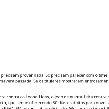
 precisam provar nada. Só precisam parecer com o time
rimavera passada. Se os titulares mostrarem entrosamen
 contra os Loong-Lions, o jogo de quinta-feira contra o
th, que segue oferecendo 30 dias gratuitos para novos a
 KFAN FM, no aplicativo oficial dos Wolves e na iHeart R