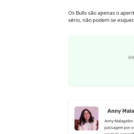
Os Bulls são apenas o aperi
sério, não podem se esque
En
Anny Mala
Anny Malagolini 
passagem por v