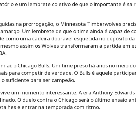
ório e um lembrete coletivo de que o importante é sair in
guidas na prorrogação, o Minnesota Timberwolves preci
o amargo. Um lembrete de que o time ainda é capaz de co
de como uma cadeira dobrável esquecida no depósito 
 e mesmo assim os Wolves transformaram a partida em e
BA.
em aí: o Chicago Bulls. Um time preso há anos no meio 
is para competir de verdade. O Bulls é aquele participa
 o suficiente para ser campeão.
 vive um momento interessante. A era Anthony Edwards 
finado. O duelo contra o Chicago será o último ensaio ante
detalhes e entrar na temporada com ritmo.