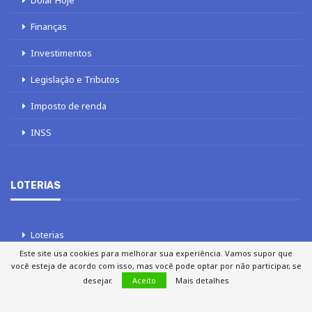
Dólar Hoje
Finanças
Investimentos
Legislação e Tributos
Imposto de renda
INSS
LOTERIAS
Loterias
Este site usa cookies para melhorar sua experiência. Vamos supor que
Quina
você esteja de acordo com isso, mas você pode optar por não participar, se
desejar.
Aceito
Mais detalhes
Lotofácil