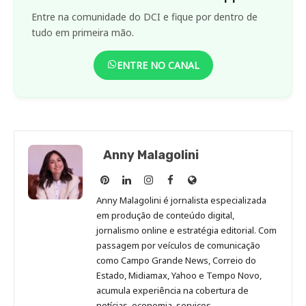
Entre na comunidade do DCI e fique por dentro de
tudo em primeira mão.
ENTRE NO CANAL
Anny Malagolini
Anny
Anny
Anny
Anny
Site
Malagolini
Malagolini
Malagolini
Malagolini
de
Anny Malagolini é jornalista especializada
no
no
no
no
Anny
em produção de conteúdo digital,
Pinterest
LinkedIn
Instagram
Facebook
Malagolini
jornalismo online e estratégia editorial. Com
passagem por veículos de comunicação
como Campo Grande News, Correio do
Estado, Midiamax, Yahoo e Tempo Novo,
acumula experiência na cobertura de
notícias, economia, serviços,