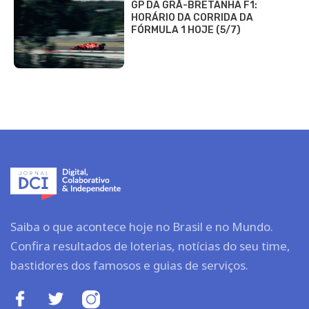
GP DA GRÃ-BRETANHA F1:
HORÁRIO DA CORRIDA DA
FÓRMULA 1 HOJE (5/7)
Saiba o que acontece hoje no Brasil e no Mundo.
Confira resultados de loterias, notícias do seu time,
bastidores dos famosos e guias de serviços.