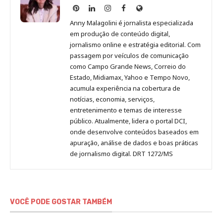
Anny
Anny
Anny
Anny
Site
Malagolini
Malagolini
Malagolini
Malagolini
de
Anny Malagolini é jornalista especializada
no
no
no
no
Anny
em produção de conteúdo digital,
Pinterest
LinkedIn
Instagram
Facebook
Malagolini
jornalismo online e estratégia editorial. Com
passagem por veículos de comunicação
como Campo Grande News, Correio do
Estado, Midiamax, Yahoo e Tempo Novo,
acumula experiência na cobertura de
notícias, economia, serviços,
entretenimento e temas de interesse
público. Atualmente, lidera o portal DCI,
onde desenvolve conteúdos baseados em
apuração, análise de dados e boas práticas
de jornalismo digital. DRT 1272/MS
VOCÊ PODE GOSTAR TAMBÉM