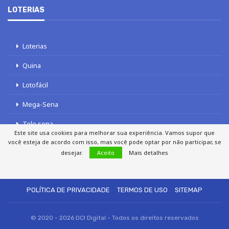
LOTERIAS
Loterias
Quina
Lotofácil
Mega-Sena
Tele sena
Este site usa cookies para melhorar sua experiência. Vamos supor que
você esteja de acordo com isso, mas você pode optar por não participar, se
desejar.
Aceito
Mais detalhes
SOBRE NÓS
AUTORES
FALE COM O JORNAL DCI
POLÍTICA DE PRIVACIDADE
TERMOS DE USO
SITEMAP
© 2020 - 2026 DCI Digital - Todos os direitos reservados