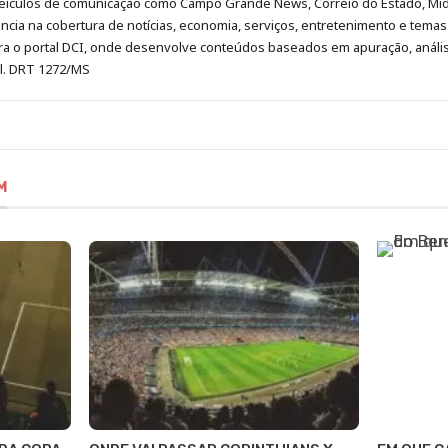
eículos de comunicação como Campo Grande News, Correio do Estado, Mi
cia na cobertura de notícias, economia, serviços, entretenimento e temas 
era o portal DCI, onde desenvolve conteúdos baseados em apuração, análi
al. DRT 1272/MS
M