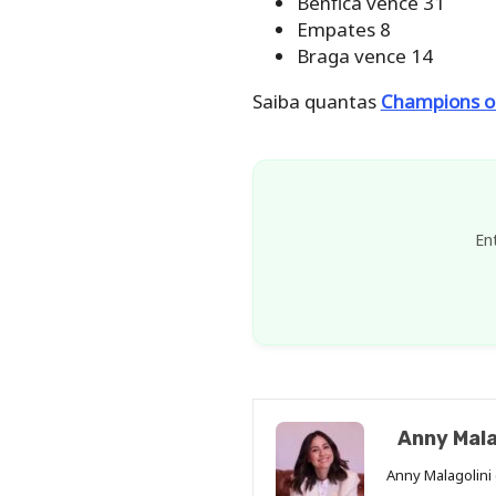
Benfica vence 31
Empates 8
Braga vence 14
Saiba quantas
Champions o
En
Anny Mala
Anny Malagolini 