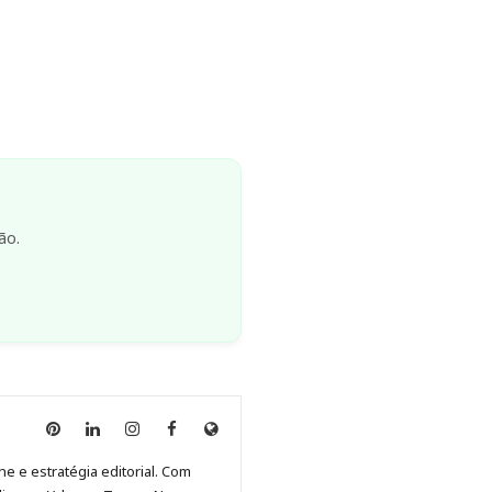
ão.
Anny
Anny
Anny
Anny
Site
Malagolini
Malagolini
Malagolini
Malagolini
de
ne e estratégia editorial. Com
no
no
no
no
Anny