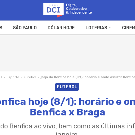
S
SÃO PAULO
DÓLAR HOJE
LOTERIAS
CINEM
A FAZENDA
WEB STORIES
CI
›
Esporte
›
Futebol
›
Jogo do Benfica hoje (8/1): horário e onde assistir Benfic
FUTEBOL
nfica hoje (8/1): horário e on
Benfica x Braga
 do Benfica ao vivo, bem como as últimas in
janeiro.