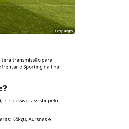
Getty Images
a terá transmissão para
nfrentar o Sporting na final
e?
 e é possível assistir pelo
eras; Kökçü, Aursnes e