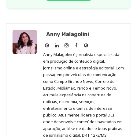
Anny Malagolini
Anny
Anny
Anny
Anny
Site
Malagolini
Malagolini
Malagolini
Malagolini
de
Anny Malagolini é jornalista especializada
no
no
no
no
Anny
em produção de conteúdo digital,
Pinterest
LinkedIn
Instagram
Facebook
Malagolini
jornalismo online e estratégia editorial. Com
passagem por veículos de comunicação
como Campo Grande News, Correio do
Estado, Midiamax, Yahoo e Tempo Novo,
acumula experiência na cobertura de
notícias, economia, serviços,
entretenimento e temas de interesse
público. Atualmente, lidera o portal DCI,
onde desenvolve conteúdos baseados em
apuração, análise de dados e boas práticas
de jornalismo digital. DRT 1272/MS