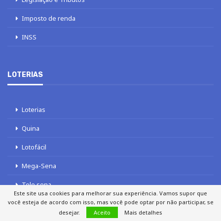
Imposto de renda
INSS
LOTERIAS
Loterias
Quina
Lotofácil
Mega-Sena
Tele sena
Este site usa cookies para melhorar sua experiência. Vamos supor que
você esteja de acordo com isso, mas você pode optar por não participar, se
desejar.
Aceito
Mais detalhes