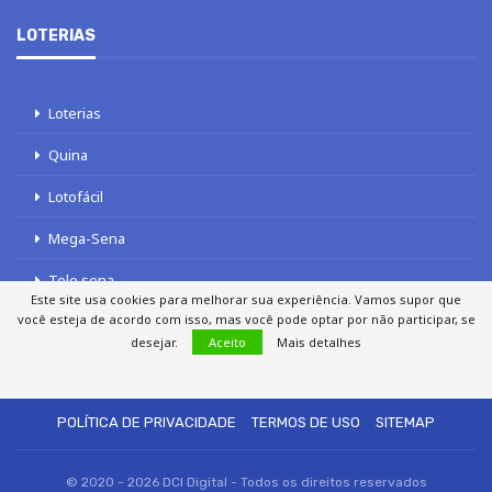
LOTERIAS
Loterias
Quina
Lotofácil
Mega-Sena
Tele sena
Este site usa cookies para melhorar sua experiência. Vamos supor que
você esteja de acordo com isso, mas você pode optar por não participar, se
desejar.
Aceito
Mais detalhes
SOBRE NÓS
AUTORES
FALE COM O JORNAL DCI
POLÍTICA DE PRIVACIDADE
TERMOS DE USO
SITEMAP
© 2020 - 2026 DCI Digital - Todos os direitos reservados