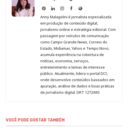
Anny
Anny
Anny
Anny
Site
Malagolini
Malagolini
Malagolini
Malagolini
de
Anny Malagolini é jornalista especializada
no
no
no
no
Anny
em produção de conteúdo digital,
Pinterest
LinkedIn
Instagram
Facebook
Malagolini
jornalismo online e estratégia editorial. Com
passagem por veículos de comunicação
como Campo Grande News, Correio do
Estado, Midiamax, Yahoo e Tempo Novo,
acumula experiência na cobertura de
notícias, economia, serviços,
entretenimento e temas de interesse
público. Atualmente, lidera o portal DCI,
onde desenvolve conteúdos baseados em
apuração, análise de dados e boas práticas
de jornalismo digital. DRT 1272/MS
VOCÊ PODE GOSTAR TAMBÉM