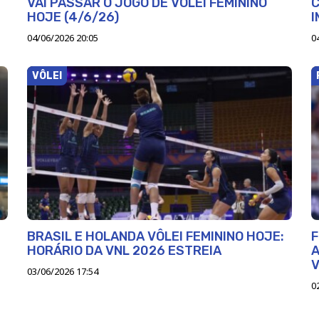
VAI PASSAR O JOGO DE VÔLEI FEMININO
C
HOJE (4/6/26)
04/06/2026 20:05
0
VÔLEI
BRASIL E HOLANDA VÔLEI FEMININO HOJE:
F
HORÁRIO DA VNL 2026 ESTREIA
A
V
03/06/2026 17:54
0