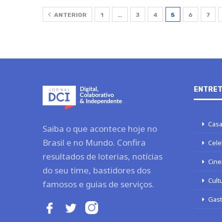
ANTERIOR
1
…
3
4
5
6
7
ENTRET
Casa
Saiba o que acontece hoje no
Brasil e no Mundo. Confira
Cele
resultados de loterias, notícias
Cine
do seu time, bastidores dos
Cult
famosos e guias de serviços.
Gas