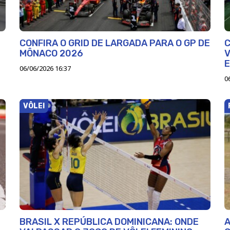
CONFIRA O GRID DE LARGADA PARA O GP DE
C
MÔNACO 2026
V
06/06/2026 16:37
0
VÔLEI
BRASIL X REPÚBLICA DOMINICANA: ONDE
A