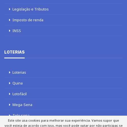
Legislação e Tributos
Imposto de renda
INSS
LOTERIAS
Loterias
Quina
Lotofácil
Mega-Sena
Tele sena
Este site usa cookies para melhorar sua experiência. Vamos supor que
você esteja de acordo com isso, mas você pode optar por não participar, se