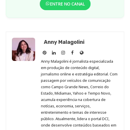
ENTRE NO CANAL
Anny Malagolini
Anny
Anny
Anny
Anny
Site
Malagolini
Malagolini
Malagolini
Malagolini
de
Anny Malagolini é jornalista especializada
no
no
no
no
Anny
em produção de conteúdo digital,
Pinterest
LinkedIn
Instagram
Facebook
Malagolini
jornalismo online e estratégia editorial. Com
passagem por veículos de comunicação
como Campo Grande News, Correio do
Estado, Midiamax, Yahoo e Tempo Novo,
acumula experiência na cobertura de
notícias, economia, serviços,
entretenimento e temas de interesse
público. Atualmente, lidera o portal DCI,
onde desenvolve conteúdos baseados em