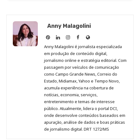
Anny Malagolini
Anny
Anny
Anny
Anny
Site
Malagolini
Malagolini
Malagolini
Malagolini
de
Anny Malagolini é jornalista especializada
no
no
no
no
Anny
em produção de conteúdo digital,
Pinterest
LinkedIn
Instagram
Facebook
Malagolini
jornalismo online e estratégia editorial. Com
passagem por veículos de comunicação
como Campo Grande News, Correio do
Estado, Midiamax, Yahoo e Tempo Novo,
acumula experiência na cobertura de
notícias, economia, serviços,
entretenimento e temas de interesse
público. Atualmente, lidera o portal DCI,
onde desenvolve conteúdos baseados em
apuração, análise de dados e boas práticas
de jornalismo digital. DRT 1272/MS