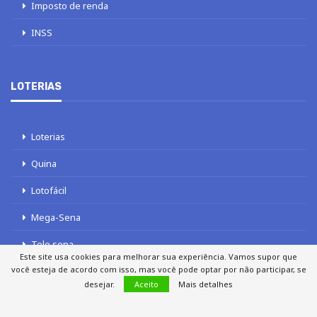
Imposto de renda
INSS
LOTERIAS
Loterias
Quina
Lotofácil
Mega-Sena
Tele sena
Este site usa cookies para melhorar sua experiência. Vamos supor que
você esteja de acordo com isso, mas você pode optar por não participar, se
desejar.
Aceito
Mais detalhes
SOBRE NÓS
AUTORES
FALE COM O JORNAL DCI