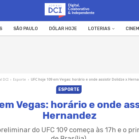
S
SÃO PAULO
DÓLAR HOJE
LOTERIAS
CINEM
A FAZENDA
WEB STORIES
al DCI
›
Esporte
›
UFC hoje 109 em Vegas: horário e onde assistir Dolidze x Hern
ESPORTE
em Vegas: horário e onde assi
Hernandez
reliminar do UFC 109 começa às 17h e o pri
de Brasília).