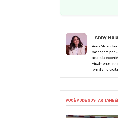
Anny Mala
Anny Malagolini 
passagem por v
acumula experiên
Atualmente, lid
jornalismo digit
VOCÊ PODE GOSTAR TAMBÉ