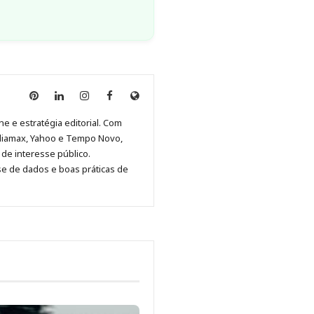
Anny
Anny
Anny
Anny
Site
Malagolini
Malagolini
Malagolini
Malagolini
de
ne e estratégia editorial. Com
no
no
no
no
Anny
diamax, Yahoo e Tempo Novo,
Pinterest
LinkedIn
Instagram
Facebook
Malagolini
de interesse público.
se de dados e boas práticas de