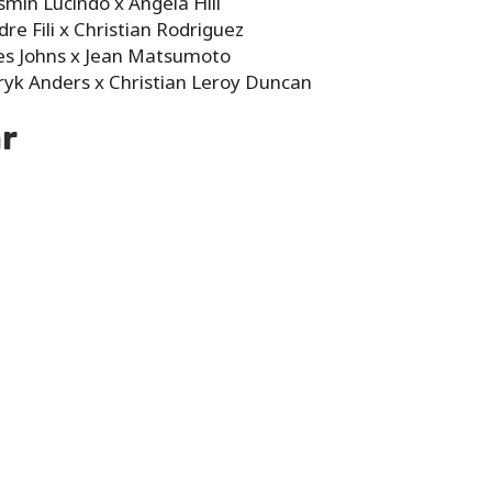
smin Lucindo x Angela Hill
re Fili x Christian Rodriguez
les Johns x Jean Matsumoto
ryk Anders x Christian Leroy Duncan
r