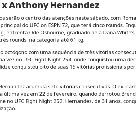
 x Anthony Hernandez
os serão o centro das atenções neste sábado, com Roma
principal do UFC on ESPN 72, que terá cinco rounds. Enq
g, enfrenta Ode Osbourne, graduado pela Dana White’s C
três rounds, na categoria até 61 kg.
no octógono com uma sequência de três vitórias consecut
ma vez no UFC Fight Night 254, onde conquistou uma de
idze conquistou oito de suas 15 vitórias profissionais p
Hernandez acumula sete vitórias consecutivas. O ex -ca
la última vez em 22 de fevereiro, quando derrotou Brend
e no UFC Fight Night 252. Hernandez, de 31 anos, conqu
lização.