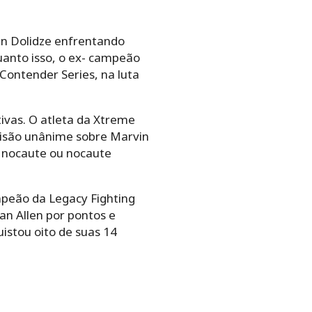
n Dolidze enfrentando
uanto isso, o ex- campeão
ontender Series, na luta
ivas. O atleta da Xtreme
cisão unânime sobre Marvin
or nocaute ou nocaute
mpeão da Legacy Fighting
an Allen por pontos e
istou oito de suas 14