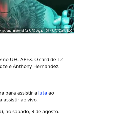
omotional material for UFC Vegas 109 / UFC/Zuffa LLC
9 no UFC APEX. O card de 12
idze e Anthony Hernandez.
a para assistir a
luta
ao
 assistir ao vivo.
), no sábado, 9 de agosto.