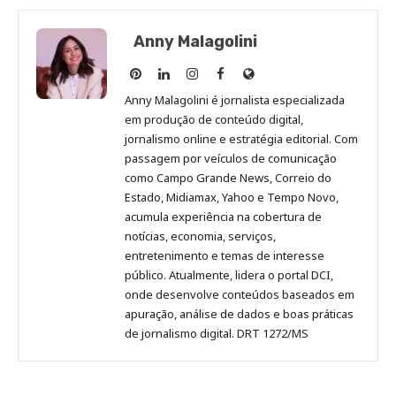
Anny Malagolini
Anny
Anny
Anny
Anny
Site
Malagolini
Malagolini
Malagolini
Malagolini
de
Anny Malagolini é jornalista especializada
no
no
no
no
Anny
em produção de conteúdo digital,
Pinterest
LinkedIn
Instagram
Facebook
Malagolini
jornalismo online e estratégia editorial. Com
passagem por veículos de comunicação
como Campo Grande News, Correio do
Estado, Midiamax, Yahoo e Tempo Novo,
acumula experiência na cobertura de
notícias, economia, serviços,
entretenimento e temas de interesse
público. Atualmente, lidera o portal DCI,
onde desenvolve conteúdos baseados em
apuração, análise de dados e boas práticas
de jornalismo digital. DRT 1272/MS