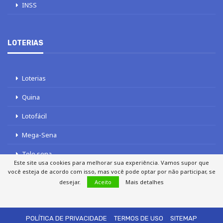
INSS
LOTERIAS
Loterias
Quina
Lotofácil
Mega-Sena
Tele sena
Este site usa cookies para melhorar sua experiência. Vamos supor que
você esteja de acordo com isso, mas você pode optar por não participar, se
desejar.
Aceito
Mais detalhes
SOBRE NÓS
AUTORES
FALE COM O JORNAL DCI
POLÍTICA DE PRIVACIDADE
TERMOS DE USO
SITEMAP