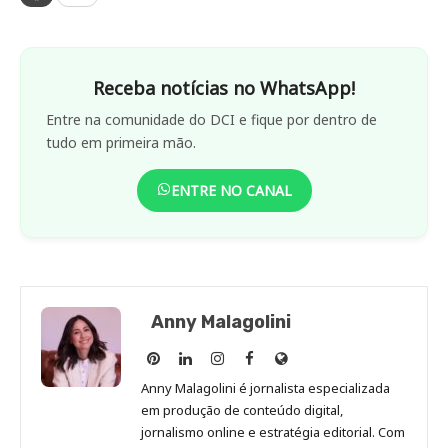
Receba notícias no WhatsApp!
Entre na comunidade do DCI e fique por dentro de
tudo em primeira mão.
ENTRE NO CANAL
Anny Malagolini
Anny
Anny
Anny
Anny
Site
Malagolini
Malagolini
Malagolini
Malagolini
de
Anny Malagolini é jornalista especializada
no
no
no
no
Anny
em produção de conteúdo digital,
Pinterest
LinkedIn
Instagram
Facebook
Malagolini
jornalismo online e estratégia editorial. Com