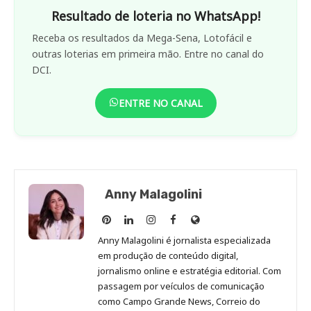
Resultado de loteria no WhatsApp!
Receba os resultados da Mega-Sena, Lotofácil e
outras loterias em primeira mão. Entre no canal do
DCI.
ENTRE NO CANAL
Anny Malagolini
Anny
Anny
Anny
Anny
Site
Malagolini
Malagolini
Malagolini
Malagolini
de
Anny Malagolini é jornalista especializada
no
no
no
no
Anny
em produção de conteúdo digital,
Pinterest
LinkedIn
Instagram
Facebook
Malagolini
jornalismo online e estratégia editorial. Com
passagem por veículos de comunicação
como Campo Grande News, Correio do