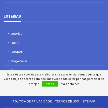
LOTERIAS
Loterias
Quina
Lotofácil
Mega-Sena
Tele sena
Este site usa cookies para melhorar sua experiência. Vamos supor que
você esteja de acordo com isso, mas você pode optar por não participar, se
desejar.
Aceito
Mais detalhes
SOBRE NÓS
AUTORES
FALE COM O JORNAL DCI
POLÍTICA DE PRIVACIDADE
TERMOS DE USO
SITEMAP