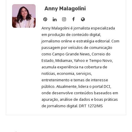
Anny Malagolini
Anny
Anny
Anny
Anny
Site
Malagolini
Malagolini
Malagolini
Malagolini
de
Anny Malagolini é jornalista especializada
no
no
no
no
Anny
em produção de conteúdo digital,
Pinterest
LinkedIn
Instagram
Facebook
Malagolini
jornalismo online e estratégia editorial. Com
passagem por veículos de comunicação
como Campo Grande News, Correio do
Estado, Midiamax, Yahoo e Tempo Novo,
acumula experiência na cobertura de
notícias, economia, serviços,
entretenimento e temas de interesse
público. Atualmente, lidera o portal DCI,
onde desenvolve conteúdos baseados em
apuração, análise de dados e boas práticas
de jornalismo digital. DRT 1272/MS