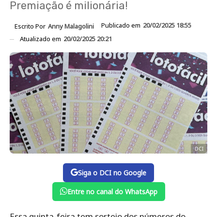
Premiação é milionária!
Publicado em
20/02/2025 18:55
Escrito Por
Anny Malagolini
Atualizado em
20/02/2025 20:21
DCI
Siga o DCI no Google
Entre no canal do WhatsApp
Essa quinta-feira tem sorteio dos números do