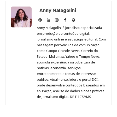
Anny Malagolini
Anny
Anny
Anny
Anny
Site
Malagolini
Malagolini
Malagolini
Malagolini
de
Anny Malagolini é jornalista especializada
no
no
no
no
Anny
em produção de conteúdo digital,
Pinterest
LinkedIn
Instagram
Facebook
Malagolini
jornalismo online e estratégia editorial. Com
passagem por veículos de comunicação
como Campo Grande News, Correio do
Estado, Midiamax, Yahoo e Tempo Novo,
acumula experiência na cobertura de
notícias, economia, serviços,
entretenimento e temas de interesse
público. Atualmente, lidera o portal DCI,
onde desenvolve conteúdos baseados em
apuração, análise de dados e boas práticas
de jornalismo digital. DRT 1272/MS