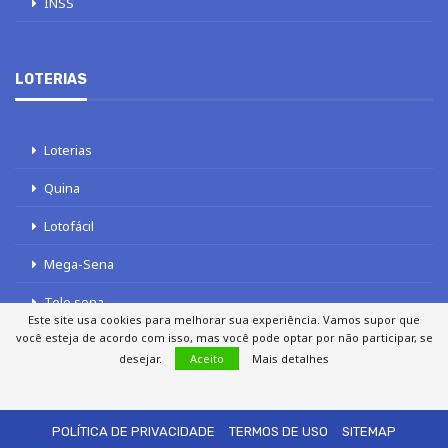
INSS
LOTERIAS
Loterias
Quina
Lotofácil
Mega-Sena
Tele sena
Este site usa cookies para melhorar sua experiência. Vamos supor que
você esteja de acordo com isso, mas você pode optar por não participar, se
desejar.
Aceito
Mais detalhes
SOBRE NÓS
AUTORES
FALE COM O JORNAL DCI
POLÍTICA DE PRIVACIDADE
TERMOS DE USO
SITEMAP