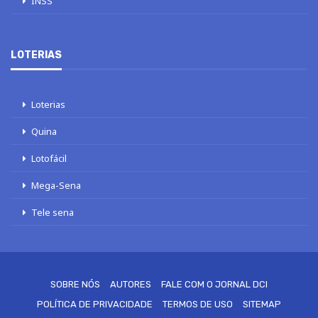
INSS
LOTERIAS
Loterias
Quina
Lotofácil
Mega-Sena
Tele sena
Este site usa cookies para melhorar sua experiência. Vamos supor que
você esteja de acordo com isso, mas você pode optar por não participar, se
desejar.
Aceito
Mais detalhes
SOBRE NÓS
AUTORES
FALE COM O JORNAL DCI
POLÍTICA DE PRIVACIDADE
TERMOS DE USO
SITEMAP