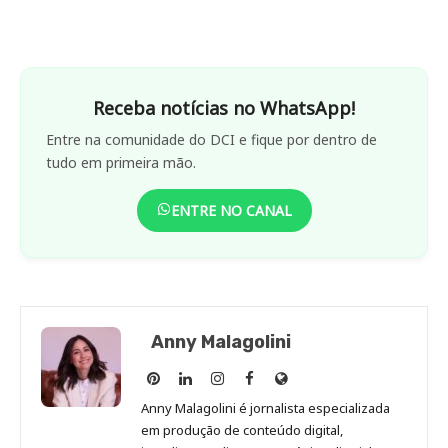
Receba notícias no WhatsApp!
Entre na comunidade do DCI e fique por dentro de
tudo em primeira mão.
ENTRE NO CANAL
Anny Malagolini
Anny
Anny
Anny
Anny
Site
Malagolini
Malagolini
Malagolini
Malagolini
de
Anny Malagolini é jornalista especializada
no
no
no
no
Anny
em produção de conteúdo digital,